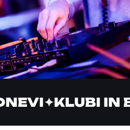
NEVI
✦
KLUBI IN B