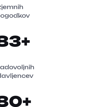
zjemnih
ogodkov
100
adovoljnih
lavljencev
80