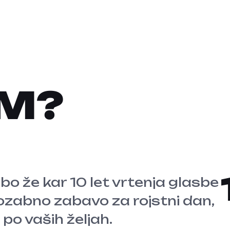
EM?
abo že kar 10 let vrtenja glasbe
pozabno zabavo za rojstni dan,
po vaših željah.