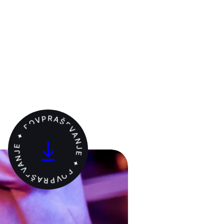
POVPRAŠEVANJE ✦ POVPRAŠEVANJE ✦
↓