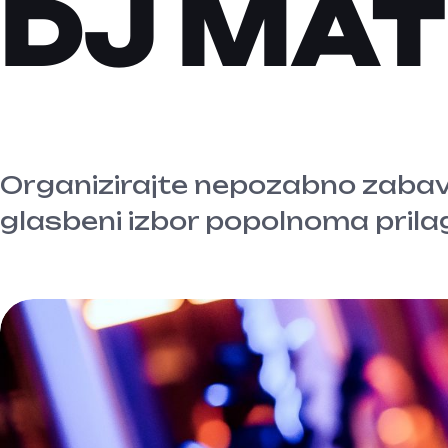
DJ MAT
Organizirajte nepozabno zabavo
glasbeni izbor popolnoma prila