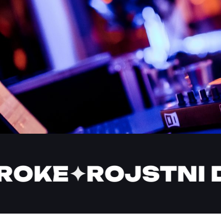
OKE
✦
ROJSTNI D