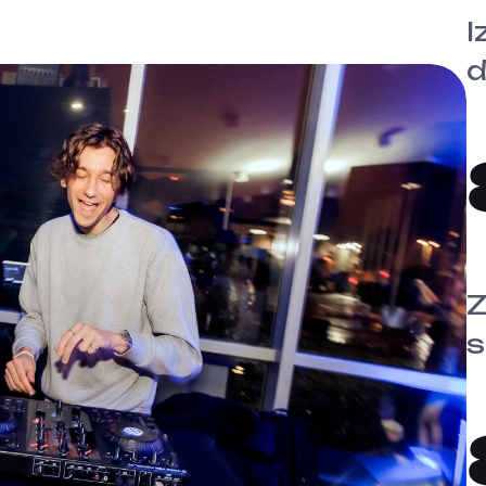
I
d
Z
s