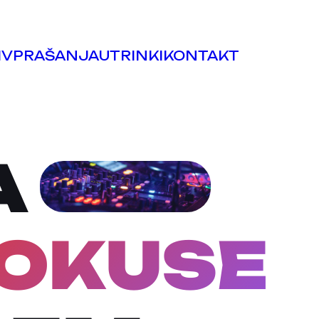
I
VPRAŠANJA
UTRINKI
KONTAKT
A
 OKUSE