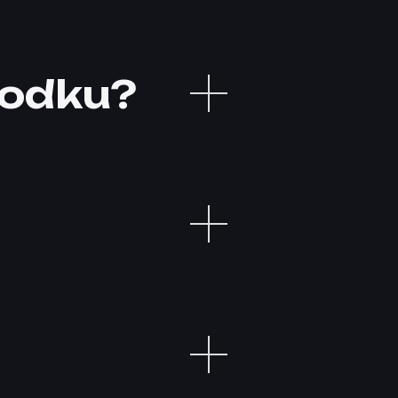
godku?