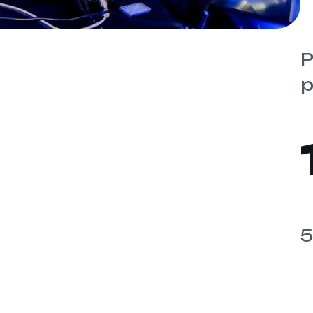
P
p
5