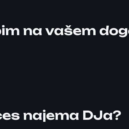
rbim na vašem do
ces najema DJa?