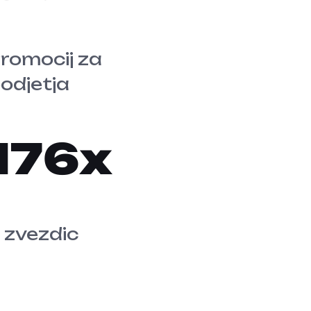
romocij za
odjetja
314
 zvezdic