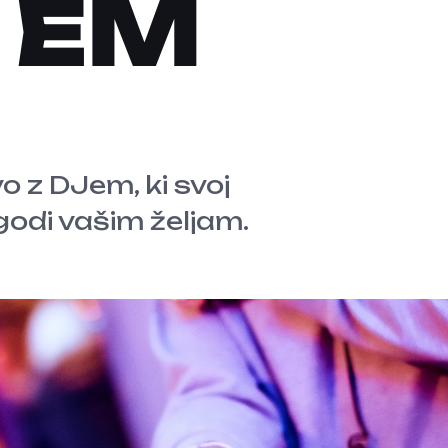
 EM
 z DJem, ki svoj
godi vašim željam.